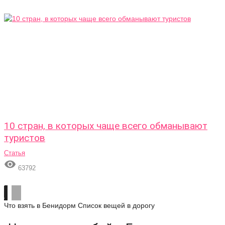
10 стран, в которых чаще всего обманывают
туристов
Статья

63792
Что взять в Бенидорм
Список вещей в дорогу