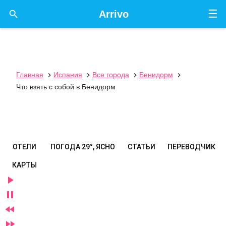
☰

Arrivo
Главная
Испания
Все города
Бенидорм




Что взять с собой в Бенидорм
ОТЕЛИ
ПОГОДА
29°, ЯСНО
СТАТЬИ
ПЕРЕВОДЧИК
КАРТЫ



