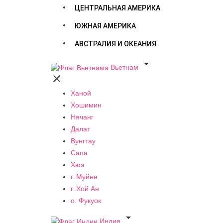
ЦЕНТРАЛЬНАЯ АМЕРИКА
ЮЖНАЯ АМЕРИКА
АВСТРАЛИЯ И ОКЕАНИЯ

Вьетнам

Ханой
Хошимин
Нячанг
Далат
Вунгтау
Сапа
Хюэ
г. Муйне
г. Хой Ан
о. Фукуок

Индия