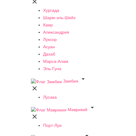

Хургада
Шарм-эль-Шейх
Каир
Александрия
Луксор
Асуан
Дахаб
Марса-Алам
Эль-Гуна

Замбия

Лусака

Маврикий

Порт-Луи
