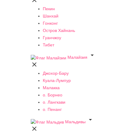

Пекин
Шанхай
Гонконг
Остров Хайнань
Гуанчжоу
Тибет

Малайзия

Джохор-Бару
Куала-Лумпур
Малакка
о. Борнео
о. Лангкави
о. Пенанг

Мальдивы
