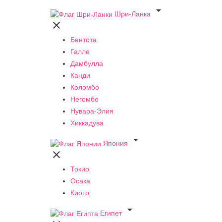

Шри-Ланка

Бентота
Галле
Дамбулла
Канди
Коломбо
Негомбо
Нувара-Элия
Хиккадува

Япония

Токио
Осака
Киото

Египет