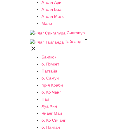
Атолл Ари
Атолл Баа
Атолл Мале
Мале
Сингапур

Тайланд

Бангкок
о. Пхукет
Паттайя
о. Самуи
пр-я Краби
о. Ко Чанг
Пай
Хуа Хин
Чианг Май
о. Ко Сичанг
о. Панган