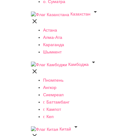
о. Суматра

Казахстан

Астана
Алма-Ата
Караганда
Шымкент

Камбоджа

Пномпень
Ангкор
Сиемреап
г. Баттамбанг
г. Кампот
г. Кеп

Китай