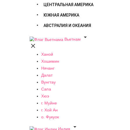
ЦЕНТРАЛЬНАЯ АМЕРИКА
ЮЖНАЯ АМЕРИКА
АВСТРАЛИЯ И ОКЕАНИЯ

Вьетнам

Ханой
Хошимин
Нячанг
Далат
Вунгтау
Сапа
Хюэ
г. Муйне
г. Хой Ан
о. Фукуок

Индия