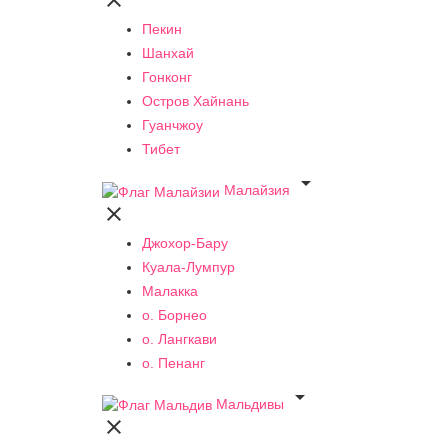

Пекин
Шанхай
Гонконг
Остров Хайнань
Гуанчжоу
Тибет

Малайзия

Джохор-Бару
Куала-Лумпур
Малакка
о. Борнео
о. Лангкави
о. Пенанг

Мальдивы
