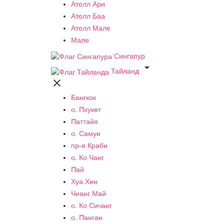
Атолл Ари
Атолл Баа
Атолл Мале
Мале
Сингапур

Тайланд

Бангкок
о. Пхукет
Паттайя
о. Самуи
пр-я Краби
о. Ко Чанг
Пай
Хуа Хин
Чианг Май
о. Ко Сичанг
о. Панган