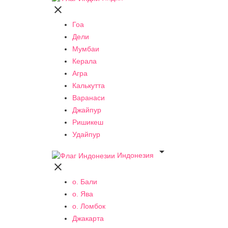

Гоа
Дели
Мумбаи
Керала
Агра
Калькутта
Варанаси
Джайпур
Ришикеш
Удайпур

Индонезия

о. Бали
о. Ява
о. Ломбок
Джакарта