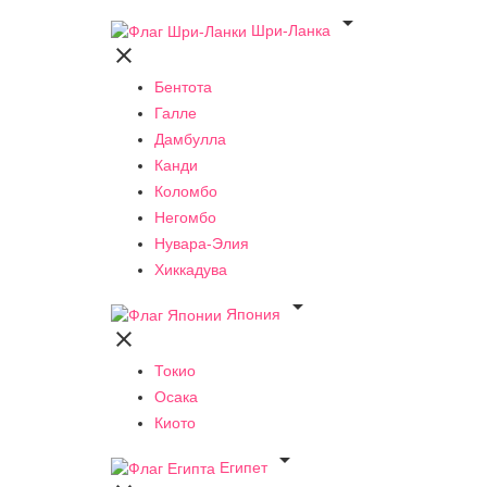

Шри-Ланка

Бентота
Галле
Дамбулла
Канди
Коломбо
Негомбо
Нувара-Элия
Хиккадува

Япония

Токио
Осака
Киото

Египет