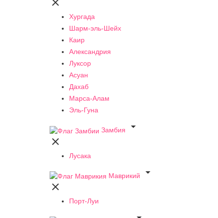

Хургада
Шарм-эль-Шейх
Каир
Александрия
Луксор
Асуан
Дахаб
Марса-Алам
Эль-Гуна

Замбия

Лусака

Маврикий

Порт-Луи
