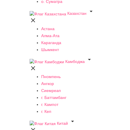
о. Суматра

Казахстан

Астана
Алма-Ата
Караганда
Шымкент

Камбоджа

Пномпень
Ангкор
Сиемреап
г. Баттамбанг
г. Кампот
г. Кеп

Китай