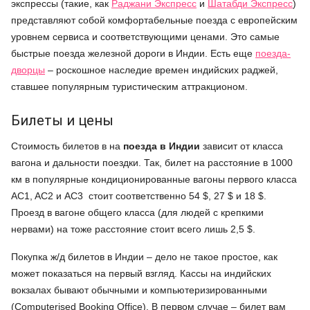
экспрессы (такие, как
Раджани Экспресс
и
Шатабди Экспресс
)
представляют собой комфортабельные поезда с европейским
уровнем сервиса и соответствующими ценами. Это самые
быстрые поезда железной дороги в Индии. Есть еще
поезда-
дворцы
– роскошное наследие времен индийских раджей,
ставшее популярным туристическим аттракционом.
Билеты и цены
Стоимость билетов в на
поезда в Индии
зависит от класса
вагона и дальности поездки. Так, билет на расстояние в 1000
км в популярные кондиционированные вагоны первого класса
AC1, AC2 и AC3 стоит соответственно 54 $, 27 $ и 18 $.
Проезд в вагоне общего класса (для людей с крепкими
нервами) на тоже расстояние стоит всего лишь 2,5 $.
Покупка ж/д билетов в Индии – дело не такое простое, как
может показаться на первый взгляд. Кассы на индийских
вокзалах бывают обычными и компьютеризированными
(Computerised Booking Office). В первом случае – билет вам