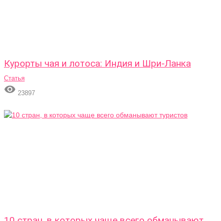
Курорты чая и лотоса: Индия и Шри-Ланка
Статья

23897
10 стран, в которых чаще всего обманывают