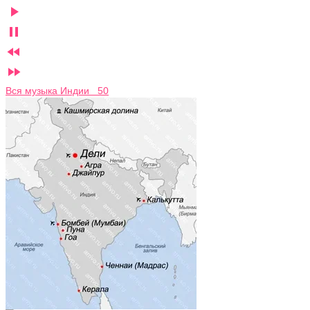




Вся музыка Индии 50