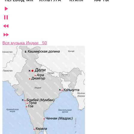




Вся музыка Индии 50