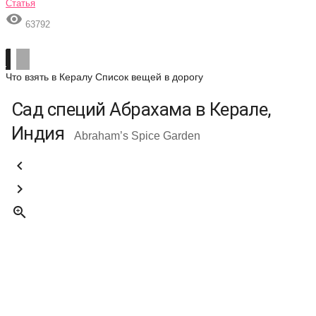
Статья

63792
Что взять в Кералу
Список вещей в дорогу
Сад специй Абрахама в Керале,
Индия
Abraham’s Spice Garden


