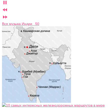



Вся музыка Индии 50