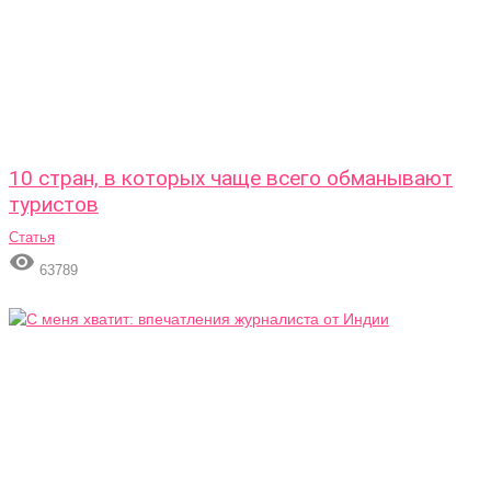
10 стран, в которых чаще всего обманывают
туристов
Статья

63789