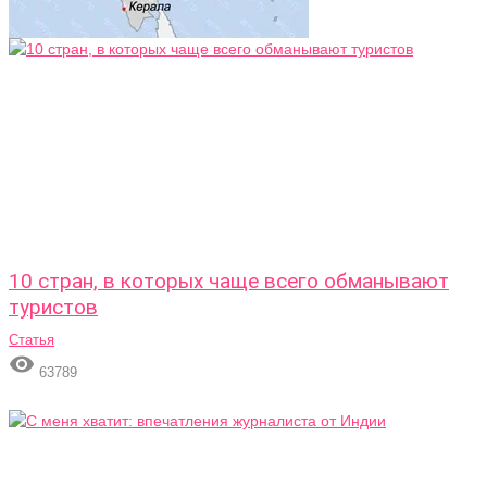
10 стран, в которых чаще всего обманывают
туристов
Статья

63789