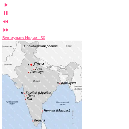




Вся музыка Индии 50