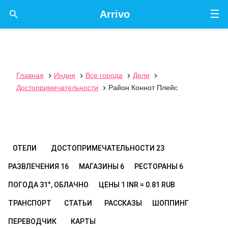
☰

Arrivo
Главная
Индия
Все города
Дели




Достопримечательности
Район Коннот Плейс

ОТЕЛИ
ДОСТОПРИМЕЧАТЕЛЬНОСТИ
23
РАЗВЛЕЧЕНИЯ
16
МАГАЗИНЫ
6
РЕСТОРАНЫ
6
ПОГОДА
31°, ОБЛАЧНО
ЦЕНЫ
1 INR = 0.81 RUB
ТРАНСПОРТ
СТАТЬИ
РАССКАЗЫ
ШОППИНГ
ПЕРЕВОДЧИК
КАРТЫ