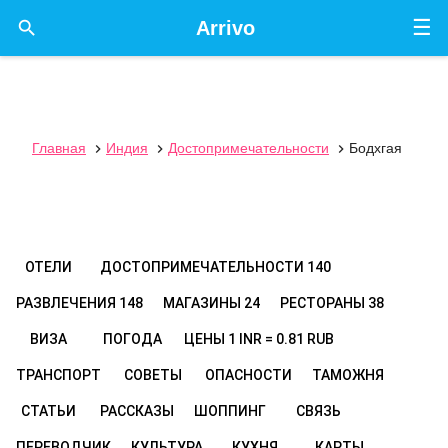
☰

Arrivo
Главная
Индия
Достопримечательности
Бодхгая



ОТЕЛИ
ДОСТОПРИМЕЧАТЕЛЬНОСТИ
140
РАЗВЛЕЧЕНИЯ
148
МАГАЗИНЫ
24
РЕСТОРАНЫ
38
ВИЗА
ПОГОДА
ЦЕНЫ
1 INR = 0.81 RUB
ТРАНСПОРТ
СОВЕТЫ
ОПАСНОСТИ
ТАМОЖНЯ
СТАТЬИ
РАССКАЗЫ
ШОППИНГ
СВЯЗЬ
ПЕРЕВОДЧИК
КУЛЬТУРА
КУХНЯ
КАРТЫ