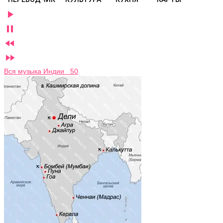




Вся музыка Индии 50