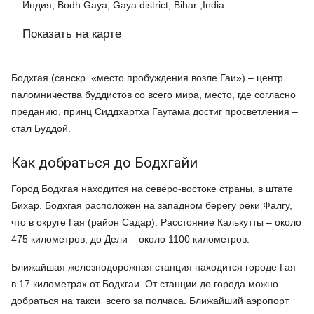
Индия, Bodh Gaya, Gaya district, Bihar ,India
Показать на карте
Бодхгая (санскр. «место пробуждения возле Гаи») – центр
паломничества буддистов со всего мира, место, где согласно
преданию, принц Сиддхартха Гаутама достиг просветления –
стал Буддой.
Как добраться до Бодхгайи
Город Бодхгая находится на северо-востоке страны, в штате
Бихар. Бодхгая расположен на западном берегу реки Фалгу,
что в округе Гая (район Садар). Расстояние Калькутты – около
475 километров, до Дели – около 1100 километров.
Ближайшая железнодорожная станция находится городе Гая
в 17 километрах от Бодхгаи. От станции до города можно
добраться на такси всего за полчаса. Ближайший аэропорт