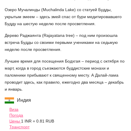
Озеро Мучалинды (
Muchalinda Lake
) со статуей Будды,
укрытым змеем – здесь змей спас от бури медитировавшего
Будду на шестую неделю после просветления.
Дерево Раджаянта
(Rajayatana tree)
– под ним произошла
встреча Будды со своими первыми учениками на седьмую
неделю после просветления.
Лучшее время для посещения Бодхгая – период с октября по
март, когда в город съезжаются буддистские монахи и
паломники прибывают к священному месту. А Далай-лама
проводит здесь, как правило, ежегодно два месяца – декабрь
и январь.
Индия
Виза
Погода
Цены
1 INR = 0.81 RUB
Транспорт