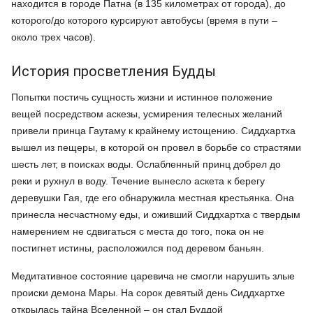
находится в городе Патна (в 135 километрах от города), до
которого/до которого курсируют автобусы (время в пути –
около трех часов).
История просветления Будды
Попытки постичь сущность жизни и истинное положение
вещей посредством аскезы, усмирения телесных желаний
привели принца Гаутаму к крайнему истощению. Сиддхартха
вышел из пещеры, в которой он провел в борьбе со страстями
шесть лет, в поисках воды. Ослабленный принц добрел до
реки и рухнул в воду. Течение вынесло аскета к берегу
деревушки Гая, где его обнаружила местная крестьянка. Она
принесла несчастному еды, и оживший Сиддхартха с твердым
намерением не сдвигаться с места до того, пока он не
постигнет истины, расположился под деревом баньян.
Медитативное состояние царевича не смогли нарушить злые
происки демона Мары. На сорок девятый день Сиддхартхе
открылась тайна Вселенной – он стал Буддой