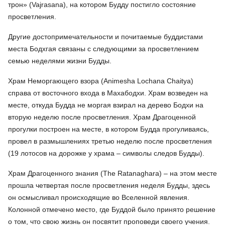
трон» (Vajrasana), на котором Будду постигло состояние
просветления.
Другие достопримечательности и почитаемые буддистами
места Бодхгая связаны с следующими за просветлением
семью неделями жизни Будды.
Храм Неморгающего взора
(Animesha Lochana Chaitya)
справа от восточного входа в Махабодхи. Храм возведен на
месте, откуда Будда не моргая взирал на дерево Бодхи на
вторую неделю после просветления. Храм Драгоценной
прогулки построен на месте, в котором Будда прогуливаясь,
провел в размышлениях третью неделю после просветления
(19 лотосов на дорожке у храма – символы следов Будды).
Храм Драгоценного знания
(The Ratanaghara)
– на этом месте
прошла четвертая после просветления неделя Будды, здесь
он осмысливал происходящие во Вселенной явления.
Колонной отмечено место, где Буддой было принято решение
о том, что свою жизнь он посвятит проповеди своего учения.