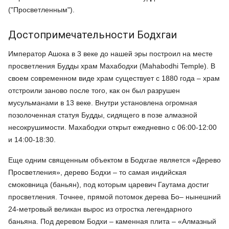
("Просветленным").
Достопримечательности Бодхгаи
Император Ашока в 3 веке до нашей эры построил на месте
просветления Будды храм Махабодхи (Mahabodhi Temple). В
своем современном виде храм существует с 1880 года – храм
отстроили заново после того, как он был разрушен
мусульманами в 13 веке. Внутри установлена огромная
позолоченная статуя Будды, сидящего в позе алмазной
несокрушимости. Махабодхи открыт ежедневно с 06:00-12:00
и 14:00-18:30.
Еще одним священным объектом в Бодхгае является «Дерево
Просветления», дерево Бодхи – то самая индийская
смоковница (баньян), под которым царевич Гаутама достиг
просветления. Точнее, прямой потомок дерева Бо– нынешний
24-метровый великан вырос из отростка легендарного
баньяна. Под деревом Бодхи – каменная плита – «Алмазный