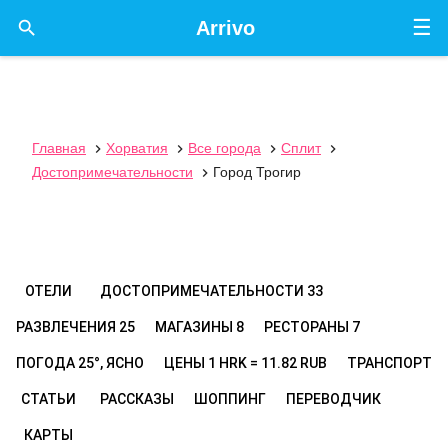
☰

Arrivo
Главная
Хорватия
Все города
Сплит




Достопримечательности
Город Трогир

ОТЕЛИ
ДОСТОПРИМЕЧАТЕЛЬНОСТИ
33
РАЗВЛЕЧЕНИЯ
25
МАГАЗИНЫ
8
РЕСТОРАНЫ
7
ПОГОДА
25°, ЯСНО
ЦЕНЫ
1 HRK = 11.82 RUB
ТРАНСПОРТ
СТАТЬИ
РАССКАЗЫ
ШОППИНГ
ПЕРЕВОДЧИК
КАРТЫ