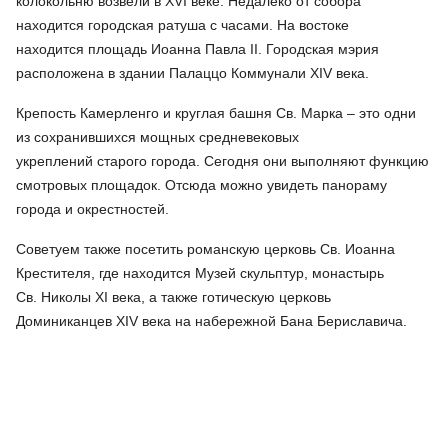
колокольню возвели в XVI веке. Недалеко от собора
находится городская ратуша с часами. На востоке
находится площадь Иоанна Павла II. Городская мэрия
расположена в здании Палаццо Коммунали XIV века.
Крепость Камерленго и круглая башня Св. Марка – это одни
из сохранившихся мощных средневековых
укреплений старого города. Сегодня они выполняют функцию
смотровых площадок. Отсюда можно увидеть панораму
города и окрестностей.
Советуем также посетить романскую церковь Св. Иоанна
Крестителя, где находится Музей скульптур, монастырь
Св. Николы XI века, а также готическую церковь
Доминиканцев XIV века на набережной Бана Бериславича.