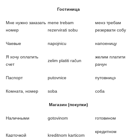
Гостиница
Мне нужно заказать
mene trebam
менэ требам
номер
rezervirati sobu
резервати собу
Чаевые
napojnicu
напоеницу
Я хочу оплатить
желим платити
zelim platiti račun
счет
рачун
Паспорт
putovnice
путовницэ
Комната, номер
soba
соба
Магазин (покупки)
Наличными
gotovinom
готовином
кредитном
Карточкой
kreditnom karticom