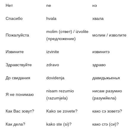
Нет
ne
нэ
Спасибо
hvala
хвала
molim (ответ) / izvolite
Пожалуйста
молим / изволите
(предложение)
Извините
izvinite
извинитэ
Здравствуйте
zdravo
здраво
До свидания
dovidenja
давидьжьенья
nisam rezumio
нисам разумио
Я не понимаю
(razumjela)
(разумйела)
Как Вас зовут?
Kako se zovete?
како сэ зоветэ?
Как дела?
kako ste (si)?
како стэ (си)?