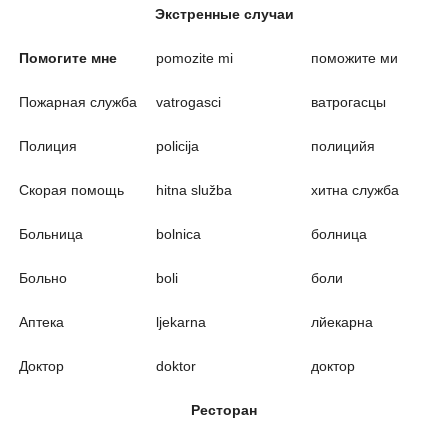
Экстренные случаи
Помогите мне
pomozite mi
поможите ми
Пожарная служба
vatrogasci
ватрогасцы
Полиция
policija
полицийя
Скорая помощь
hitna služba
хитна служба
Больница
bolnica
болница
Больно
boli
боли
Аптека
ljekarna
лйекарна
Доктор
doktor
доктор
Ресторан