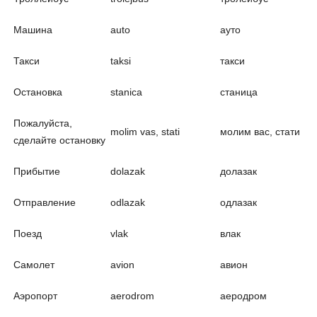
Машина
auto
ауто
Такси
taksi
такси
Остановка
stanica
станица
Пожалуйста,
molim vas, stati
молим вас, стати
сделайте остановку
Прибытие
dolazak
долазак
Отправление
odlazak
одлазак
Поезд
vlak
влак
Самолет
avion
авион
Аэропорт
aerodrom
аеродром