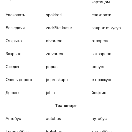
картицом
Упаковать
spakirati
спакирати
Без сдачи
zadržite kusur
задржитэ кусур
Открыто
otvoreno
отворено
Закрыто
zatvoreno
затворено
Скидка
popust
попуст
Очень дорого
je preskupo
е прэскупо
Дешево
jeftin
йефтин
Транспорт
Автобус
autobus
аутобус
Троллейбус
trolejbus
тролейбус