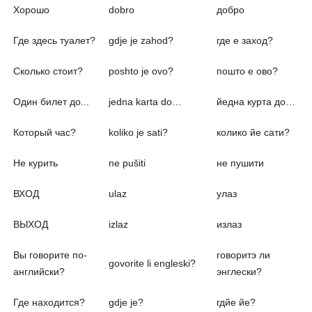
Хорошо
dobro
добро
Где здесь туалет?
gdje je zahod?
где е заход?
Сколько стоит?
poshto je ovo?
пошто е ово?
Один билет до...
jedna karta do…
йедна курта до…
Который час?
koliko je sati?
колико йе сати?
Не курить
ne pušiti
не пушити
ВХОД
ulaz
улаз
ВЫХОД
izlaz
излаз
Вы говорите по-
говоритэ ли
govorite li engleski?
английски?
энглески?
Где находится?
gdje je?
гдйе йе?