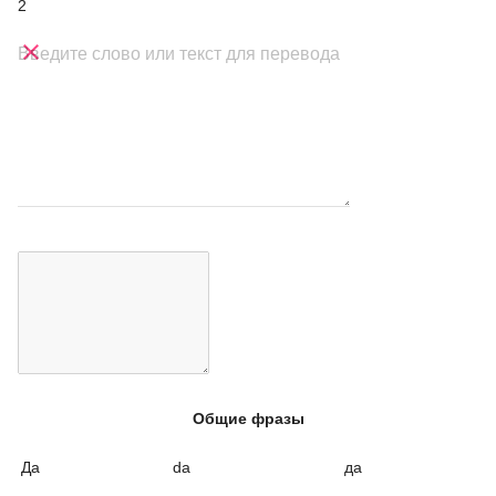
2

Введите слово или текст для перевода
Общие фразы
Да
da
да