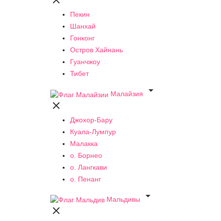

Пекин
Шанхай
Гонконг
Остров Хайнань
Гуанчжоу
Тибет

Малайзия

Джохор-Бару
Куала-Лумпур
Малакка
о. Борнео
о. Лангкави
о. Пенанг

Мальдивы
