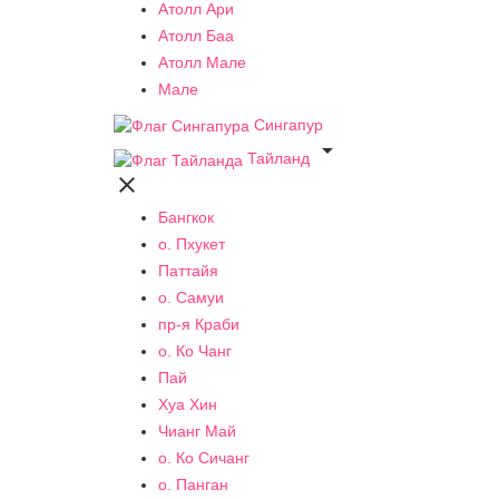
Атолл Ари
Атолл Баа
Атолл Мале
Мале
Сингапур

Тайланд

Бангкок
о. Пхукет
Паттайя
о. Самуи
пр-я Краби
о. Ко Чанг
Пай
Хуа Хин
Чианг Май
о. Ко Сичанг
о. Панган