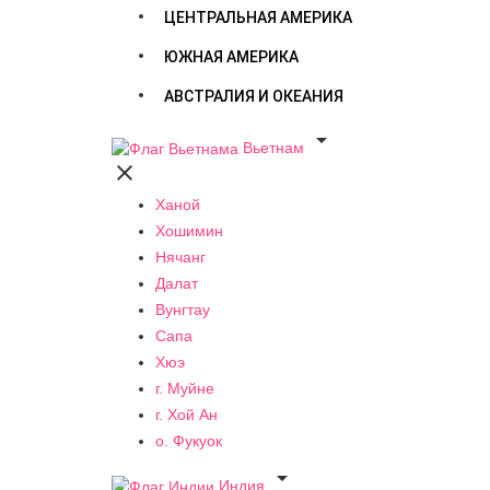
ЦЕНТРАЛЬНАЯ АМЕРИКА
ЮЖНАЯ АМЕРИКА
АВСТРАЛИЯ И ОКЕАНИЯ

Вьетнам

Ханой
Хошимин
Нячанг
Далат
Вунгтау
Сапа
Хюэ
г. Муйне
г. Хой Ан
о. Фукуок

Индия