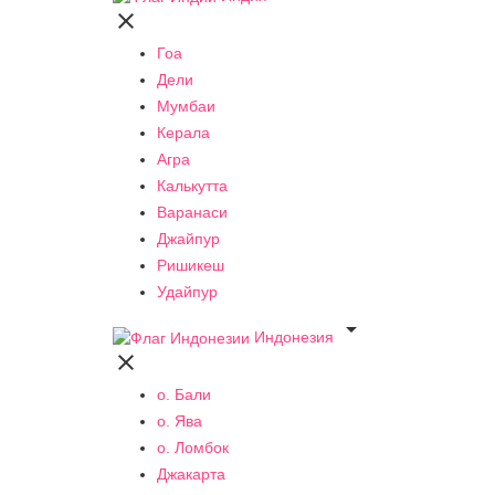

Гоа
Дели
Мумбаи
Керала
Агра
Калькутта
Варанаси
Джайпур
Ришикеш
Удайпур

Индонезия

о. Бали
о. Ява
о. Ломбок
Джакарта