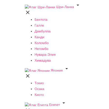

Шри-Ланка

Бентота
Галле
Дамбулла
Канди
Коломбо
Негомбо
Нувара-Элия
Хиккадува

Япония

Токио
Осака
Киото

Египет