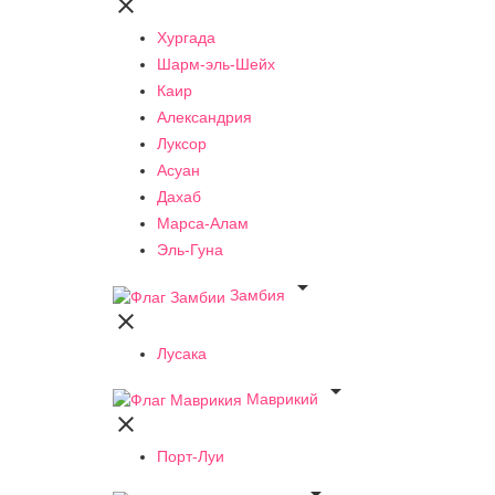

Хургада
Шарм-эль-Шейх
Каир
Александрия
Луксор
Асуан
Дахаб
Марса-Алам
Эль-Гуна

Замбия

Лусака

Маврикий

Порт-Луи
