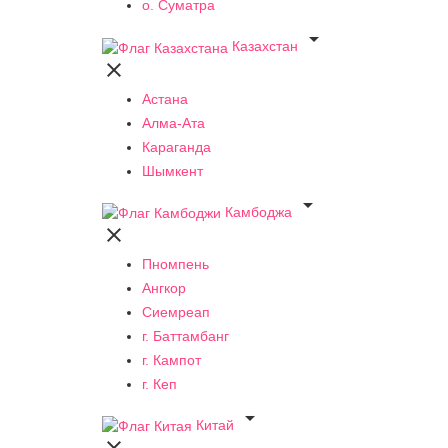
о. Суматра

Казахстан

Астана
Алма-Ата
Караганда
Шымкент

Камбоджа

Пномпень
Ангкор
Сиемреап
г. Баттамбанг
г. Кампот
г. Кеп

Китай