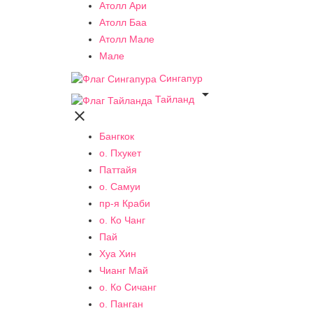
Атолл Ари
Атолл Баа
Атолл Мале
Мале
Сингапур

Тайланд

Бангкок
о. Пхукет
Паттайя
о. Самуи
пр-я Краби
о. Ко Чанг
Пай
Хуа Хин
Чианг Май
о. Ко Сичанг
о. Панган