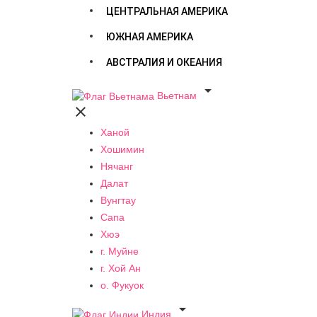
ЦЕНТРАЛЬНАЯ АМЕРИКА
ЮЖНАЯ АМЕРИКА
АВСТРАЛИЯ И ОКЕАНИЯ

Вьетнам

Ханой
Хошимин
Нячанг
Далат
Вунгтау
Сапа
Хюэ
г. Муйне
г. Хой Ан
о. Фукуок

Индия