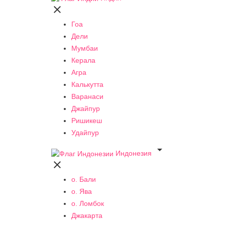

Гоа
Дели
Мумбаи
Керала
Агра
Калькутта
Варанаси
Джайпур
Ришикеш
Удайпур

Индонезия

о. Бали
о. Ява
о. Ломбок
Джакарта