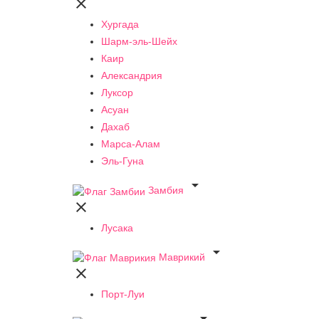

Хургада
Шарм-эль-Шейх
Каир
Александрия
Луксор
Асуан
Дахаб
Марса-Алам
Эль-Гуна

Замбия

Лусака

Маврикий

Порт-Луи
