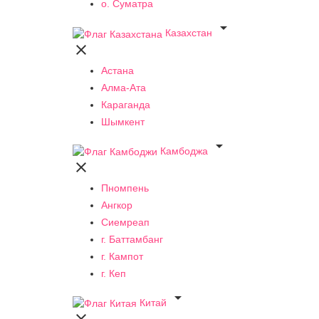
о. Суматра

Казахстан

Астана
Алма-Ата
Караганда
Шымкент

Камбоджа

Пномпень
Ангкор
Сиемреап
г. Баттамбанг
г. Кампот
г. Кеп

Китай