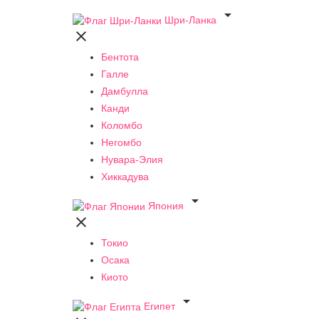

Шри-Ланка

Бентота
Галле
Дамбулла
Канди
Коломбо
Негомбо
Нувара-Элия
Хиккадува

Япония

Токио
Осака
Киото

Египет