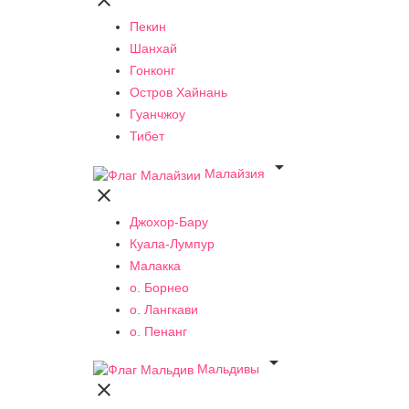

Пекин
Шанхай
Гонконг
Остров Хайнань
Гуанчжоу
Тибет

Малайзия

Джохор-Бару
Куала-Лумпур
Малакка
о. Борнео
о. Лангкави
о. Пенанг

Мальдивы
