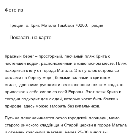
Фото
из
Греция, о. Крит, Матала Тимбаки 70200, Греция
Показать на карте
Красный берег – просторный, песчаный пляж Крита с
чистейшей водой, расположенный в живописном месте. Пляж
находится к югу от города Матала. Этот уголок острова со
скалами на берегу моря, белыми виллами в критском
стиле, древними руинами и великолепным пляжем когда-то
привлекал к себе хиппи со всей Европы. Этот пляж Крита и
сегодня подходит для людей, которые хотят быть ближе к
природе: здесь можно загорать без купальников.
Путь на пляж начинается около городской площади, мимо
старого римского кладбища и Старой церкви в городе Матала
и отмечен красными знаками. Через 25-30 минут вы