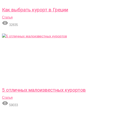
Как выбрать курорт в Греции
Статья

32835
5 отличных малоизвестных курортов
Статья

59033