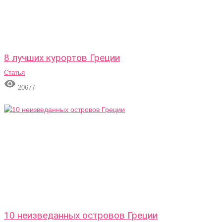
8 лучших курортов Греции
Статья

20677
10 неизведанных островов Греции