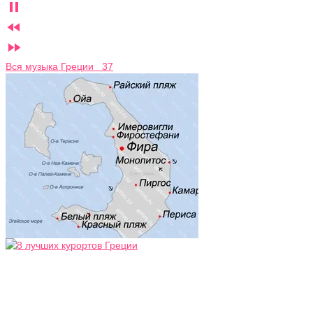



Вся музыка Греции 37