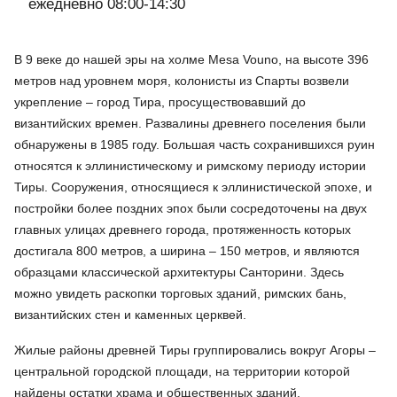
ежедневно 08:00-14:30
В 9 веке до нашей эры на холме Mesa Vouno, на высоте 396
метров над уровнем моря, колонисты из Спарты возвели
укрепление – город Тира, просуществовавший до
византийских времен. Развалины древнего поселения были
обнаружены в 1985 году. Большая часть сохранившихся руин
относятся к эллинистическому и римскому периоду истории
Тиры. Сооружения, относящиеся к эллинистической эпохе, и
постройки более поздних эпох были сосредоточены на двух
главных улицах древнего города, протяженность которых
достигала 800 метров, а ширина – 150 метров, и являются
образцами классической архитектуры Санторини. Здесь
можно увидеть раскопки торговых зданий, римских бань,
византийских стен и каменных церквей.
Жилые районы древней Тиры группировались вокруг Агоры –
центральной городской площади, на территории которой
найдены остатки храма и общественных зданий.