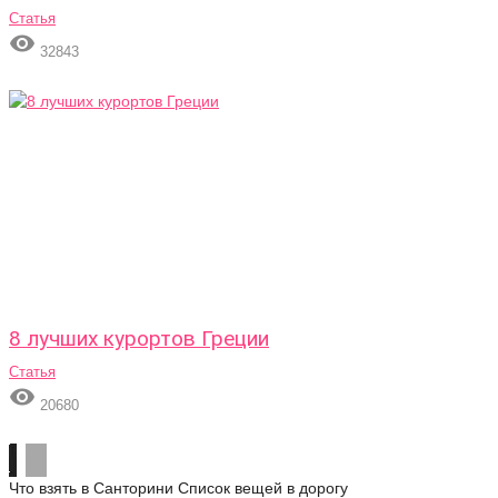
Статья

32843
8 лучших курортов Греции
Статья

20680
Что взять в Санторини
Список вещей в дорогу