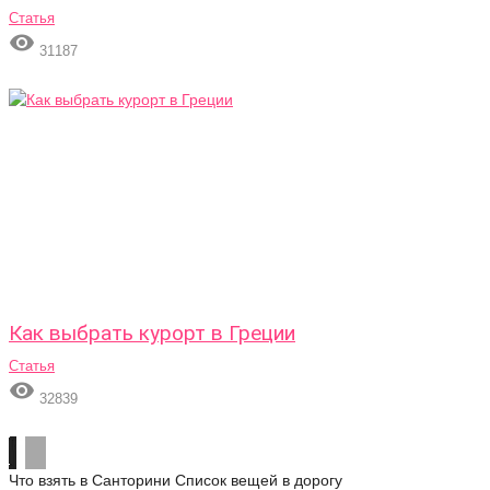
Статья

31187
Как выбрать курорт в Греции
Статья

32839
Что взять в Санторини
Список вещей в дорогу