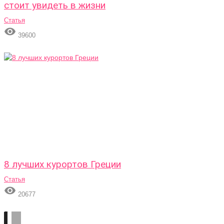
стоит увидеть в жизни
Статья

39600
8 лучших курортов Греции
Статья

20677