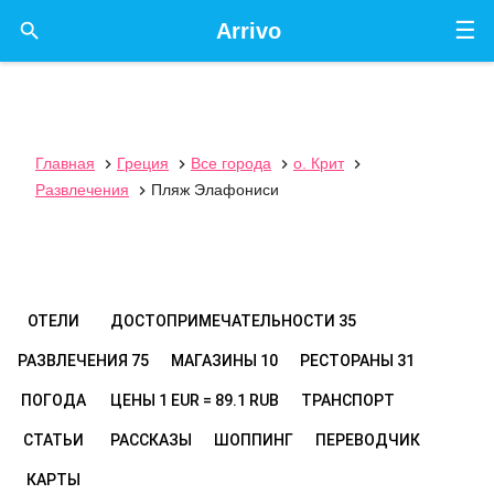
☰

Arrivo
Главная
Греция
Все города
о. Крит




Развлечения
Пляж Элафониси

ОТЕЛИ
ДОСТОПРИМЕЧАТЕЛЬНОСТИ
35
РАЗВЛЕЧЕНИЯ
75
МАГАЗИНЫ
10
РЕСТОРАНЫ
31
ПОГОДА
ЦЕНЫ
1 EUR = 89.1 RUB
ТРАНСПОРТ
СТАТЬИ
РАССКАЗЫ
ШОППИНГ
ПЕРЕВОДЧИК
КАРТЫ