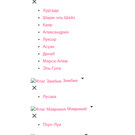

Хургада
Шарм-эль-Шейх
Каир
Александрия
Луксор
Асуан
Дахаб
Марса-Алам
Эль-Гуна

Замбия

Лусака

Маврикий

Порт-Луи
