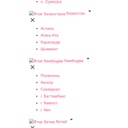
о. Суматра

Казахстан

Астана
Алма-Ата
Караганда
Шымкент

Камбоджа

Пномпень
Ангкор
Сиемреап
г. Баттамбанг
г. Кампот
г. Кеп

Китай