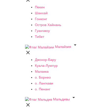

Пекин
Шанхай
Гонконг
Остров Хайнань
Гуанчжоу
Тибет

Малайзия

Джохор-Бару
Куала-Лумпур
Малакка
о. Борнео
о. Лангкави
о. Пенанг

Мальдивы
