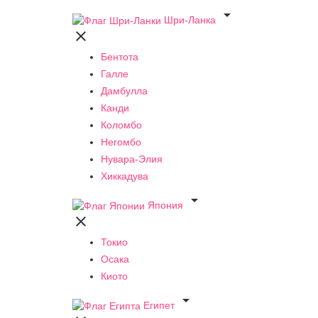

Шри-Ланка

Бентота
Галле
Дамбулла
Канди
Коломбо
Негомбо
Нувара-Элия
Хиккадува

Япония

Токио
Осака
Киото

Египет