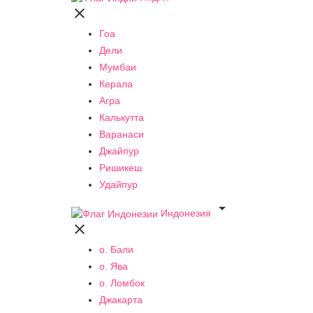

Гоа
Дели
Мумбаи
Керала
Агра
Калькутта
Варанаси
Джайпур
Ришикеш
Удайпур

Индонезия

о. Бали
о. Ява
о. Ломбок
Джакарта