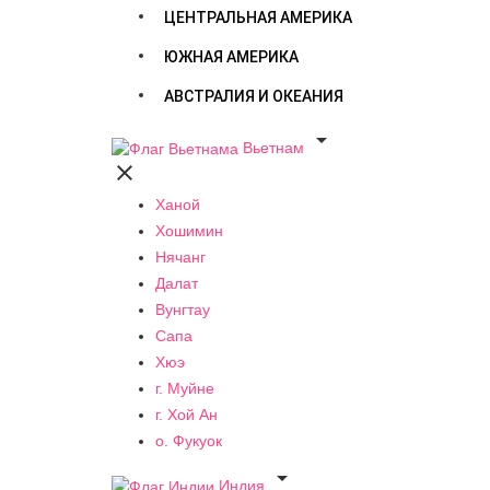
ЦЕНТРАЛЬНАЯ АМЕРИКА
ЮЖНАЯ АМЕРИКА
АВСТРАЛИЯ И ОКЕАНИЯ

Вьетнам

Ханой
Хошимин
Нячанг
Далат
Вунгтау
Сапа
Хюэ
г. Муйне
г. Хой Ан
о. Фукуок

Индия