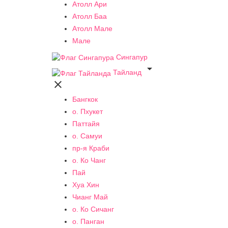
Атолл Ари
Атолл Баа
Атолл Мале
Мале
Сингапур

Тайланд

Бангкок
о. Пхукет
Паттайя
о. Самуи
пр-я Краби
о. Ко Чанг
Пай
Хуа Хин
Чианг Май
о. Ко Сичанг
о. Панган