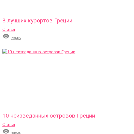
8 лучших курортов Греции
Статья

20682
10 неизведанных островов Греции
Статья

39048