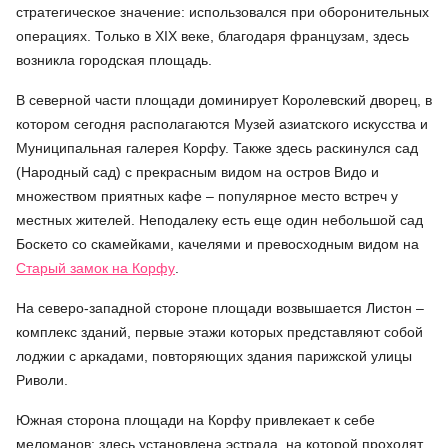
стратегическое значение: использовался при оборонительных
операциях. Только в XIX веке, благодаря французам, здесь
возникла городская площадь.
В северной части площади доминирует Королевский дворец, в
котором сегодня располагаются Музей азиатского искусства и
Муниципальная галерея Корфу. Также здесь раскинулся сад
(Народный сад) с прекрасным видом на остров Видо и
множеством приятных кафе – популярное место встреч у
местных жителей. Неподалеку есть еще один небольшой сад
Боскето со скамейками, качелями и превосходным видом на
Старый замок на Корфу
.
На северо-западной стороне площади возвышается Листон –
комплекс зданий, первые этажи которых представляют собой
лоджии с аркадами, повторяющих здания парижской улицы
Риволи.
Южная сторона площади на Корфу привлекает к себе
меломанов: здесь установлена эстрада, на которой проходят