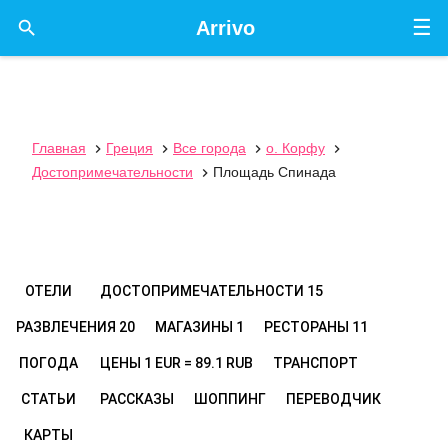
☰

Arrivo
Главная
Греция
Все города
о. Корфу




Достопримечательности
Площадь Спинада

ОТЕЛИ
ДОСТОПРИМЕЧАТЕЛЬНОСТИ
15
РАЗВЛЕЧЕНИЯ
20
МАГАЗИНЫ
1
РЕСТОРАНЫ
11
ПОГОДА
ЦЕНЫ
1 EUR = 89.1 RUB
ТРАНСПОРТ
СТАТЬИ
РАССКАЗЫ
ШОППИНГ
ПЕРЕВОДЧИК
КАРТЫ