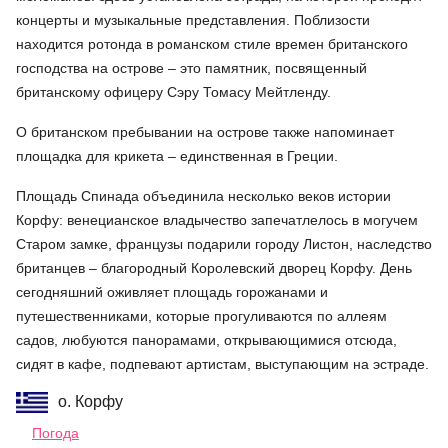
концерты и музыкальные представления. Поблизости
находится ротонда в романском стиле времен британского
господства на острове – это памятник, посвященный
британскому офицеру Сэру Томасу Мейтленду.
О британском пребывании на острове также напоминает
площадка для крикета – единственная в Греции.
Площадь Спинада объединила несколько веков истории
Корфу: венецианское владычество запечатлелось в могучем
Старом замке, французы подарили городу Листон, наследство
британцев – благородный Королевский дворец Корфу. День
сегодняшний оживляет площадь горожанами и
путешественниками, которые прогуливаются по аллеям
садов, любуются панорамами, открывающимися отсюда,
сидят в кафе, подпевают артистам, выступающим на эстраде.
о. Корфу
Погода