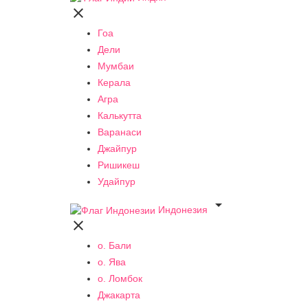

Гоа
Дели
Мумбаи
Керала
Агра
Калькутта
Варанаси
Джайпур
Ришикеш
Удайпур

Индонезия

о. Бали
о. Ява
о. Ломбок
Джакарта