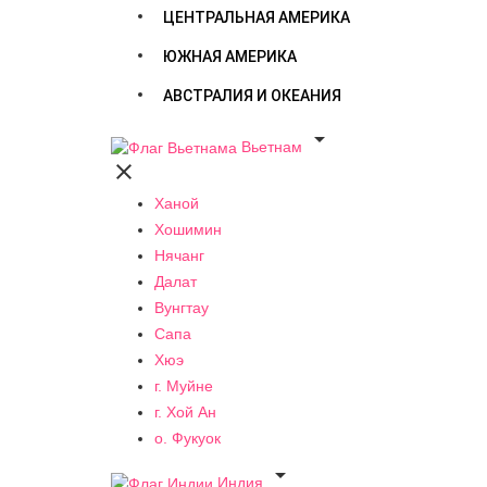
ЦЕНТРАЛЬНАЯ АМЕРИКА
ЮЖНАЯ АМЕРИКА
АВСТРАЛИЯ И ОКЕАНИЯ

Вьетнам

Ханой
Хошимин
Нячанг
Далат
Вунгтау
Сапа
Хюэ
г. Муйне
г. Хой Ан
о. Фукуок

Индия