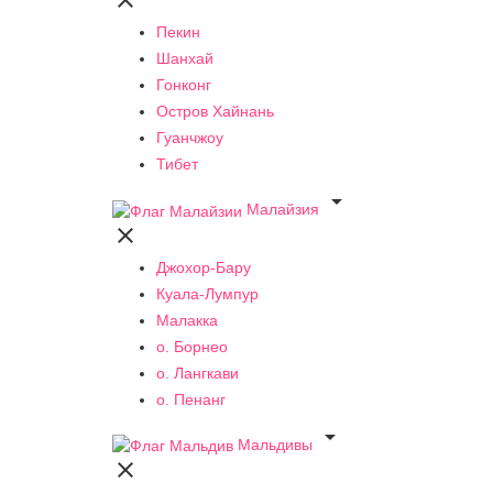

Пекин
Шанхай
Гонконг
Остров Хайнань
Гуанчжоу
Тибет

Малайзия

Джохор-Бару
Куала-Лумпур
Малакка
о. Борнео
о. Лангкави
о. Пенанг

Мальдивы
