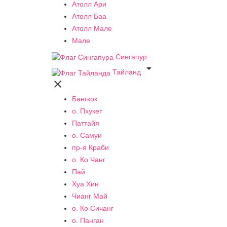
Атолл Ари
Атолл Баа
Атолл Мале
Мале
Сингапур

Тайланд

Бангкок
о. Пхукет
Паттайя
о. Самуи
пр-я Краби
о. Ко Чанг
Пай
Хуа Хин
Чианг Май
о. Ко Сичанг
о. Панган