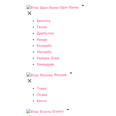

Шри-Ланка

Бентота
Галле
Дамбулла
Канди
Коломбо
Негомбо
Нувара-Элия
Хиккадува

Япония

Токио
Осака
Киото

Египет