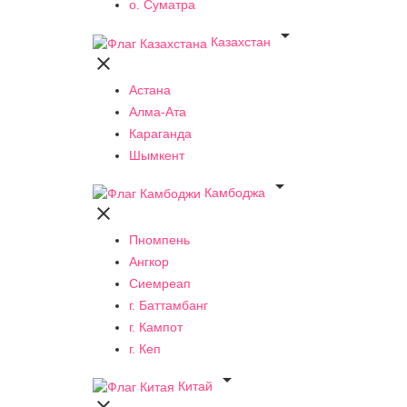
о. Суматра

Казахстан

Астана
Алма-Ата
Караганда
Шымкент

Камбоджа

Пномпень
Ангкор
Сиемреап
г. Баттамбанг
г. Кампот
г. Кеп

Китай