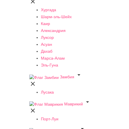

Хургада
Шарм-эль-Шейх
Каир
Александрия
Луксор
Асуан
Дахаб
Марса-Алам
Эль-Гуна

Замбия

Лусака

Маврикий

Порт-Луи
