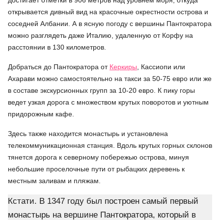
достигает отметки в 906 метров над уровнем моря, откуда
открывается дивный вид на красочные окрестности острова и
соседней Албании. А в ясную погоду с вершины Пантократора
можно разглядеть даже Италию, удаленную от Корфу на
расстоянии в 130 километров.
Добраться до Пантократора от
Керкиры
, Кассиопи или
Ахарави можно самостоятельно на такси за 50-75 евро или же
в составе экскурсионных групп за 10-20 евро. К пику горы
ведет узкая дорога с множеством крутых поворотов и уютным
придорожным кафе.
Здесь также находится монастырь и установлена
телекоммуникационная станция. Вдоль крутых горных склонов
тянется дорога к северному побережью острова, минуя
небольшие проселочные пути от рыбацких деревень к
местным заливам и пляжам.
Кстати. В 1347 году был построен самый первый
монастырь на вершине Пантократора, который в