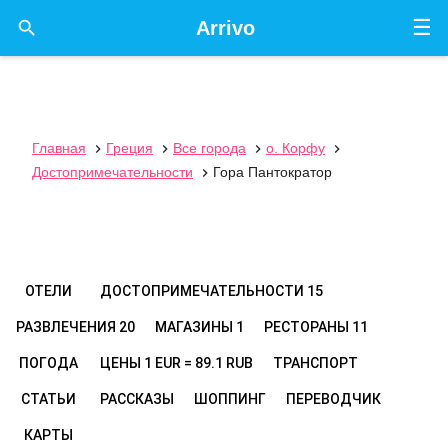
☰

Arrivo
Главная
Греция
Все города
о. Корфу




Достопримечательности
Гора Пантократор

ОТЕЛИ
ДОСТОПРИМЕЧАТЕЛЬНОСТИ
15
РАЗВЛЕЧЕНИЯ
20
МАГАЗИНЫ
1
РЕСТОРАНЫ
11
ПОГОДА
ЦЕНЫ
1 EUR = 89.1 RUB
ТРАНСПОРТ
СТАТЬИ
РАССКАЗЫ
ШОППИНГ
ПЕРЕВОДЧИК
КАРТЫ