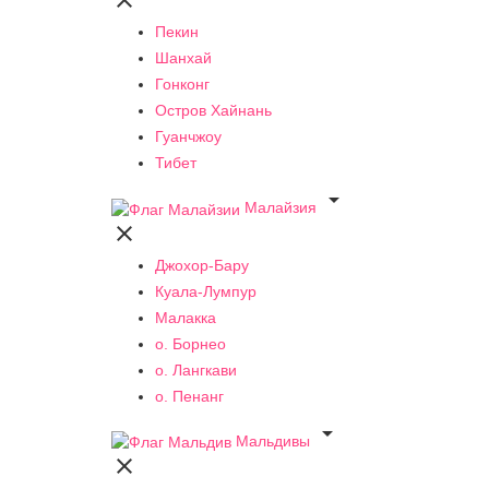

Пекин
Шанхай
Гонконг
Остров Хайнань
Гуанчжоу
Тибет

Малайзия

Джохор-Бару
Куала-Лумпур
Малакка
о. Борнео
о. Лангкави
о. Пенанг

Мальдивы
