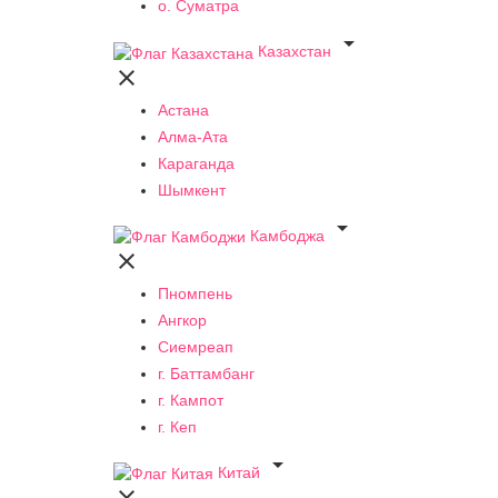
о. Суматра

Казахстан

Астана
Алма-Ата
Караганда
Шымкент

Камбоджа

Пномпень
Ангкор
Сиемреап
г. Баттамбанг
г. Кампот
г. Кеп

Китай