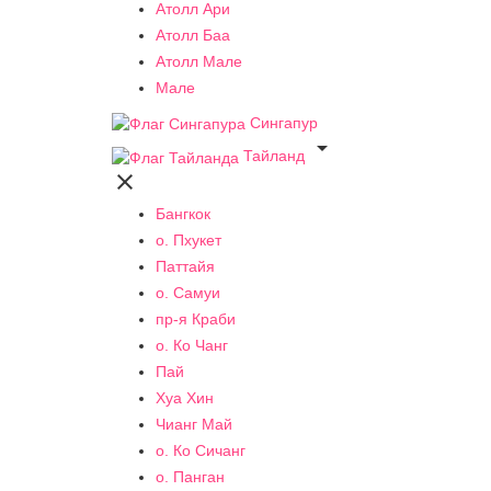
Атолл Ари
Атолл Баа
Атолл Мале
Мале
Сингапур

Тайланд

Бангкок
о. Пхукет
Паттайя
о. Самуи
пр-я Краби
о. Ко Чанг
Пай
Хуа Хин
Чианг Май
о. Ко Сичанг
о. Панган