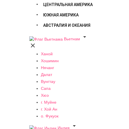
ЦЕНТРАЛЬНАЯ АМЕРИКА
ЮЖНАЯ АМЕРИКА
АВСТРАЛИЯ И ОКЕАНИЯ

Вьетнам

Ханой
Хошимин
Нячанг
Далат
Вунгтау
Сапа
Хюэ
г. Муйне
г. Хой Ан
о. Фукуок

Индия