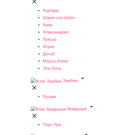

Хургада
Шарм-эль-Шейх
Каир
Александрия
Луксор
Асуан
Дахаб
Марса-Алам
Эль-Гуна

Замбия

Лусака

Маврикий

Порт-Луи
