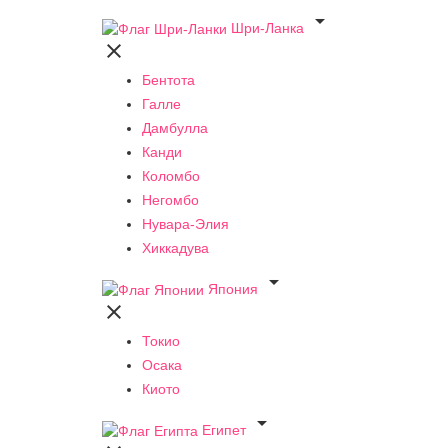

Шри-Ланка

Бентота
Галле
Дамбулла
Канди
Коломбо
Негомбо
Нувара-Элия
Хиккадува

Япония

Токио
Осака
Киото

Египет