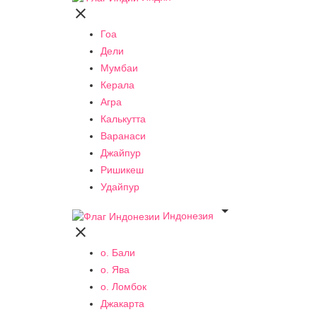

Гоа
Дели
Мумбаи
Керала
Агра
Калькутта
Варанаси
Джайпур
Ришикеш
Удайпур

Индонезия

о. Бали
о. Ява
о. Ломбок
Джакарта