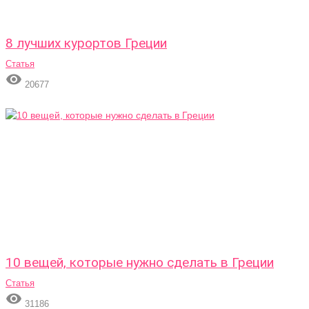
8 лучших курортов Греции
Статья

20677
10 вещей, которые нужно сделать в Греции
Статья

31186