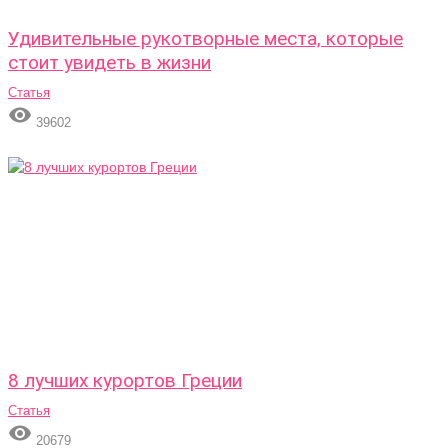
Удивительные рукотворные места, которые
стоит увидеть в жизни
Статья

39602
8 лучших курортов Греции
Статья

20679