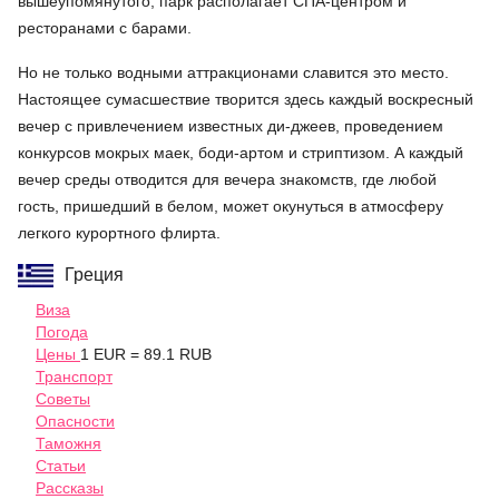
вышеупомянутого, парк располагает СПА-центром и
ресторанами с барами.
Но не только водными аттракционами славится это место.
Настоящее сумасшествие творится здесь каждый воскресный
вечер с привлечением известных ди-джеев, проведением
конкурсов мокрых маек, боди-артом и стриптизом. А каждый
вечер среды отводится для вечера знакомств, где любой
гость, пришедший в белом, может окунуться в атмосферу
легкого курортного флирта.
Греция
Виза
Погода
Цены
1 EUR = 89.1 RUB
Транспорт
Советы
Опасности
Таможня
Статьи
Рассказы