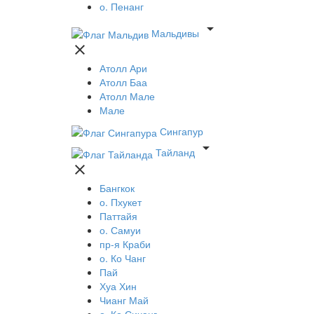
о. Пенанг

Мальдивы

Атолл Ари
Атолл Баа
Атолл Мале
Мале
Сингапур

Тайланд

Бангкок
о. Пхукет
Паттайя
о. Самуи
пр-я Краби
о. Ко Чанг
Пай
Хуа Хин
Чианг Май
о. Ко Сичанг