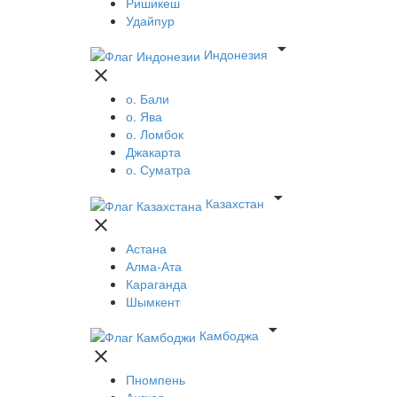
Ришикеш
Удайпур

Индонезия

о. Бали
о. Ява
о. Ломбок
Джакарта
о. Суматра

Казахстан

Астана
Алма-Ата
Караганда
Шымкент

Камбоджа

Пномпень
Ангкор