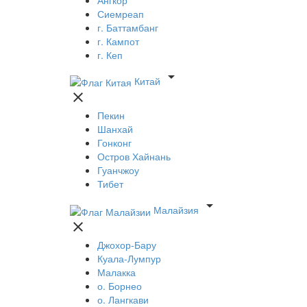
Сиемреап
г. Баттамбанг
г. Кампот
г. Кеп

Китай

Пекин
Шанхай
Гонконг
Остров Хайнань
Гуанчжоу
Тибет

Малайзия

Джохор-Бару
Куала-Лумпур
Малакка
о. Борнео
о. Лангкави