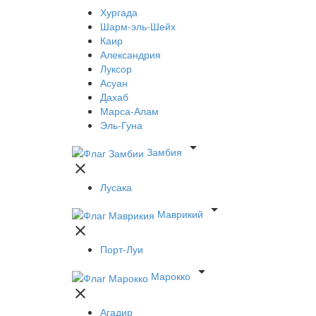
Хургада
Шарм-эль-Шейх
Каир
Александрия
Луксор
Асуан
Дахаб
Марса-Алам
Эль-Гуна

Замбия

Лусака

Маврикий

Порт-Луи

Марокко

Агадир