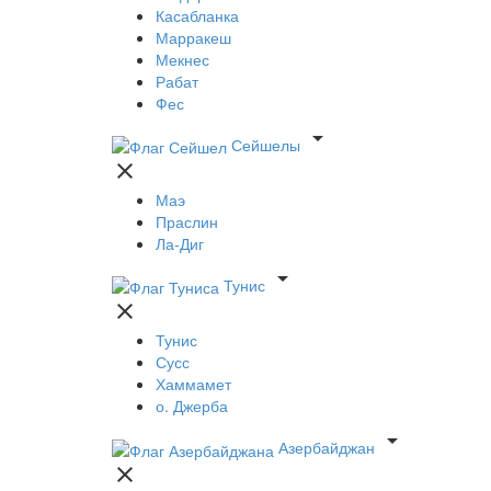
Касабланка
Марракеш
Мекнес
Рабат
Фес

Сейшелы

Маэ
Праслин
Ла-Диг

Тунис

Тунис
Сусс
Хаммамет
о. Джерба

Азербайджан
