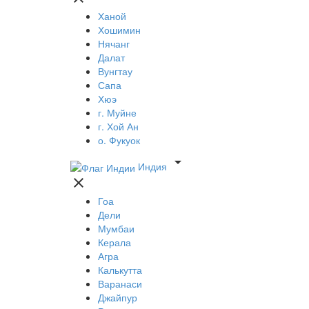
Ханой
Хошимин
Нячанг
Далат
Вунгтау
Сапа
Хюэ
г. Муйне
г. Хой Ан
о. Фукуок

Индия

Гоа
Дели
Мумбаи
Керала
Агра
Калькутта
Варанаси
Джайпур