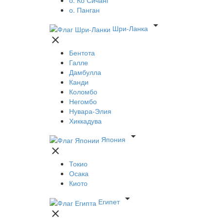
о. Панган

Шри-Ланка

Бентота
Галле
Дамбулла
Канди
Коломбо
Негомбо
Нувара-Элия
Хиккадува

Япония

Токио
Осака
Киото

Египет
