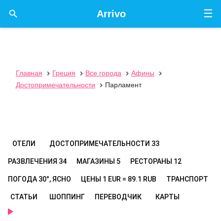
☰

Arrivo
Главная
Греция
Все города
Афины




Достопримечательности
Парламент

ОТЕЛИ
ДОСТОПРИМЕЧАТЕЛЬНОСТИ
33
РАЗВЛЕЧЕНИЯ
34
МАГАЗИНЫ
5
РЕСТОРАНЫ
12
ПОГОДА
30°, ЯСНО
ЦЕНЫ
1 EUR = 89.1 RUB
ТРАНСПОРТ
СТАТЬИ
ШОППИНГ
ПЕРЕВОДЧИК
КАРТЫ
