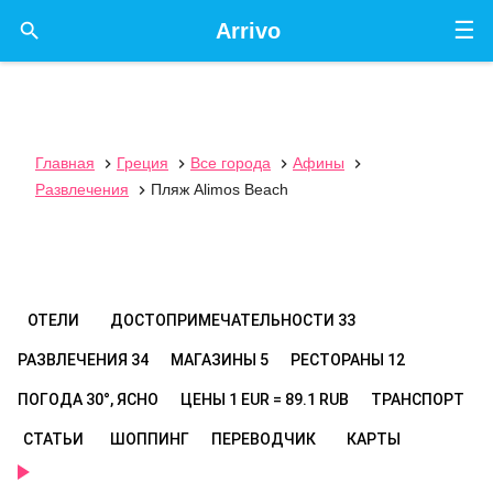
☰

Arrivo
Главная
Греция
Все города
Афины




Развлечения
Пляж Alimos Beach

ОТЕЛИ
ДОСТОПРИМЕЧАТЕЛЬНОСТИ
33
РАЗВЛЕЧЕНИЯ
34
МАГАЗИНЫ
5
РЕСТОРАНЫ
12
ПОГОДА
30°, ЯСНО
ЦЕНЫ
1 EUR = 89.1 RUB
ТРАНСПОРТ
СТАТЬИ
ШОППИНГ
ПЕРЕВОДЧИК
КАРТЫ
