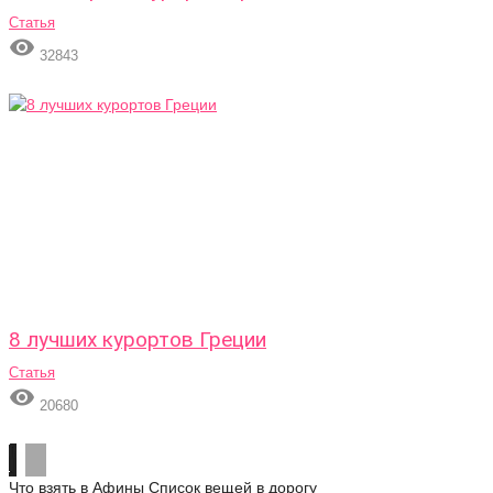
Статья

32843
8 лучших курортов Греции
Статья

20680
Что взять в Афины
Список вещей в дорогу