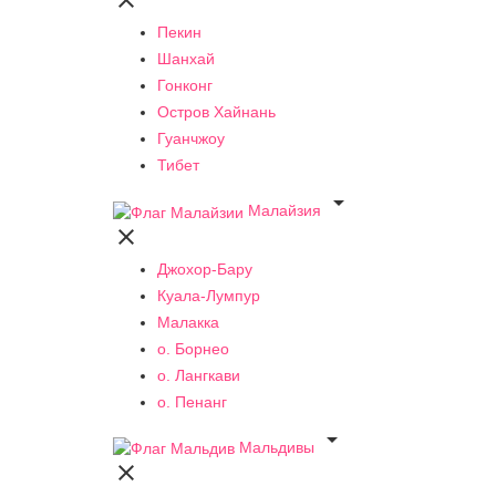

Пекин
Шанхай
Гонконг
Остров Хайнань
Гуанчжоу
Тибет

Малайзия

Джохор-Бару
Куала-Лумпур
Малакка
о. Борнео
о. Лангкави
о. Пенанг

Мальдивы
