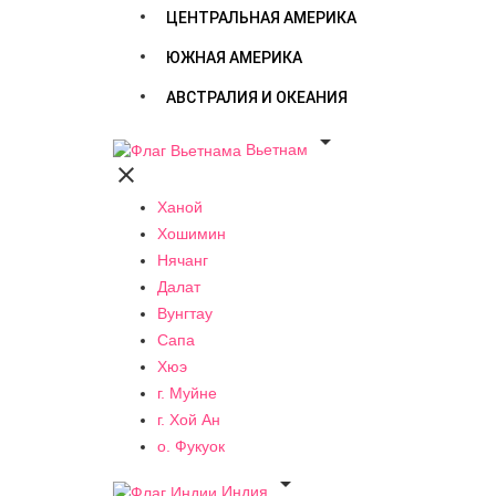
ЦЕНТРАЛЬНАЯ АМЕРИКА
ЮЖНАЯ АМЕРИКА
АВСТРАЛИЯ И ОКЕАНИЯ

Вьетнам

Ханой
Хошимин
Нячанг
Далат
Вунгтау
Сапа
Хюэ
г. Муйне
г. Хой Ан
о. Фукуок

Индия