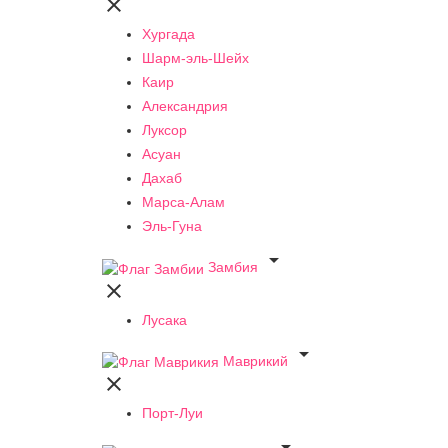

Хургада
Шарм-эль-Шейх
Каир
Александрия
Луксор
Асуан
Дахаб
Марса-Алам
Эль-Гуна

Замбия

Лусака

Маврикий

Порт-Луи
