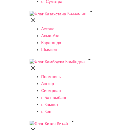
о. Суматра

Казахстан

Астана
Алма-Ата
Караганда
Шымкент

Камбоджа

Пномпень
Ангкор
Сиемреап
г. Баттамбанг
г. Кампот
г. Кеп

Китай