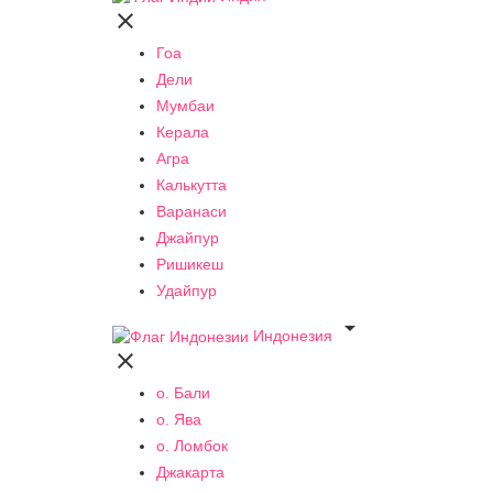

Гоа
Дели
Мумбаи
Керала
Агра
Калькутта
Варанаси
Джайпур
Ришикеш
Удайпур

Индонезия

о. Бали
о. Ява
о. Ломбок
Джакарта