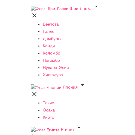

Шри-Ланка

Бентота
Галле
Дамбулла
Канди
Коломбо
Негомбо
Нувара-Элия
Хиккадува

Япония

Токио
Осака
Киото

Египет