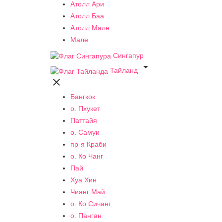
Атолл Ари
Атолл Баа
Атолл Мале
Мале
Сингапур

Тайланд

Бангкок
о. Пхукет
Паттайя
о. Самуи
пр-я Краби
о. Ко Чанг
Пай
Хуа Хин
Чианг Май
о. Ко Сичанг
о. Панган