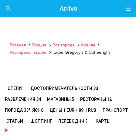
☰

Arrivo
Главная
Греция
Все города
Афины




Рестораны и кафе
Кафе Gregory’s & Coffeeright

ОТЕЛИ
ДОСТОПРИМЕЧАТЕЛЬНОСТИ
33
РАЗВЛЕЧЕНИЯ
34
МАГАЗИНЫ
5
РЕСТОРАНЫ
12
ПОГОДА
33°, ЯСНО
ЦЕНЫ
1 EUR = 89.1 RUB
ТРАНСПОРТ
СТАТЬИ
ШОППИНГ
ПЕРЕВОДЧИК
КАРТЫ
