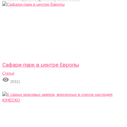
Сафари-парк в центре Европы
Статья

20311