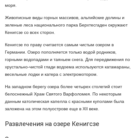
моря.
Живописные виды горных массивов, альпийские долины и
зеленые леса национального парка Берхтесгаден окружают
Кенигсзе со всех сторон.
Кенигсзе по праву считается самым чистым озером в
Германии. Озеро пополняется только водой родников,
горными водопадами и таяньем снега. Для передвижения по
хрустально-чистой глади водоема используются катамараны,
весельные лодки и катера с электромотором.
На западном берегу озера более четырех столетий стоит
белоснежный Храм Святого Варфоломея. По некоторым
данным католическая капелла с красными куполами была
заложена на этом полуострове еще в XII веке.
Развлечения на озере Кенигсзе