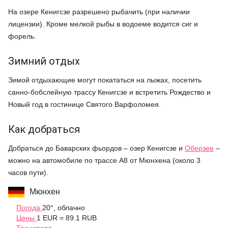
На озере Кенигсзе разрешено рыбачить (при наличии
лицензии). Кроме мелкой рыбы в водоеме водится сиг и
форель.
Зимний отдых
Зимой отдыхающие могут покататься на лыжах, посетить
санно-бобслейную трассу Кенигсзе и встретить Рождество и
Новый год в гостинице Святого Варфоломея.
Как добраться
Добраться до Баварских фьордов – озер Кенигсзе и
Оберзее
–
можно на автомобиле по трассе А8 от Мюнхена (около 3
часов пути).
Мюнхен
Погода
20°, облачно
Цены
1 EUR = 89.1 RUB