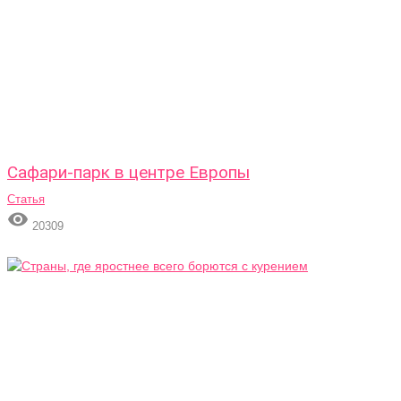
Сафари-парк в центре Европы
Статья

20309