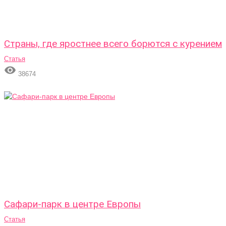
Страны, где яростнее всего борются с курением
Статья

38674
Сафари-парк в центре Европы
Статья