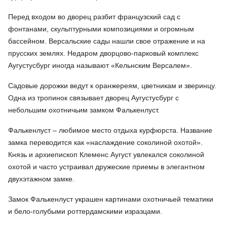
Перед входом во дворец разбит французский сад с
фонтанами, скульптурными композициями и огромным
бассейном. Версальские сады нашли свое отражение и на
прусских землях. Недаром дворцово-парковый комплекс
Аугустусбург иногда называют «Кельнским Версалем».
Садовые дорожки ведут к оранжереям, цветникам и зверинцу.
Одна из тропинок связывает дворец Аугустусбург с
небольшим охотничьим замком Фалькенлуст.
Фалькенлуст – любимое место отдыха курфюрста. Название
замка переводится как «наслаждение соколиной охотой».
Князь и архиепископ Клеменс Аугуст увлекался соколиной
охотой и часто устраивал дружеские приемы в элегантном
двухэтажном замке.
Замок Фалькенлуст украшен картинами охотничьей тематики
и бело-голубыми роттердамскими изразцами.