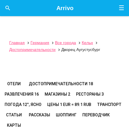
☰

Arrivo
Главная
Германия
Все города
Кельн




Достопримечательности
Дворец Аугустусбург

ОТЕЛИ
ДОСТОПРИМЕЧАТЕЛЬНОСТИ
18
РАЗВЛЕЧЕНИЯ
16
МАГАЗИНЫ
2
РЕСТОРАНЫ
3
ПОГОДА
12°, ЯСНО
ЦЕНЫ
1 EUR = 89.1 RUB
ТРАНСПОРТ
СТАТЬИ
РАССКАЗЫ
ШОППИНГ
ПЕРЕВОДЧИК
КАРТЫ