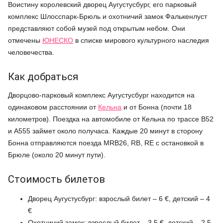
Воистину королевский дворец Аугустусбург, его парковый
комплекс Шлосспарк-Брюль и охотничий замок Фалькенлуст
представляют собой музей под открытым небом. Они
отмечены
ЮНЕСКО
в списке мирового культурного наследия
человечества.
Как добраться
Дворцово-парковый комплекс Аугустусбург находится на
одинаковом расстоянии от
Кельна
и от Бонна (почти 18
километров). Поездка на автомобиле от Кельна по трассе В52
и А555 займет около получаса. Каждые 20 минут в сторону
Бонна отправляются поезда MRB26, RB, RE с остановкой в
Брюле (около 20 минут пути).
Стоимость билетов
Дворец Аугустусбург: взрослый билет – 6 €, детский – 4
€
Охотничий замок: взрослый билет – 3,5 €, детский – 2,5