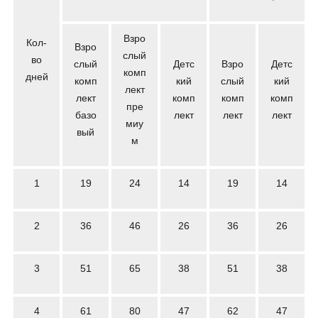
Взро
Кол-
Взро
слый
во
слый
Детс
Взро
Детс
комп
дней
комп
кий
слый
кий
лект
лект
комп
комп
комп
пре
базо
лект
лект
лект
миу
вый
м
1
19
24
14
19
14
2
36
46
26
36
26
3
51
65
38
51
38
4
61
80
47
62
47