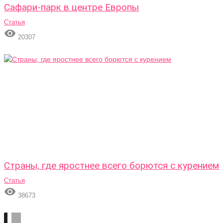
Сафари-парк в центре Европы
Статья

20307
Страны, где яростнее всего борются с курением
Статья

38673