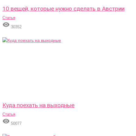
10 вещей, которые нужно сделать в Австрии
Статья

30352
Куда поехать на выходные
Статья

50077