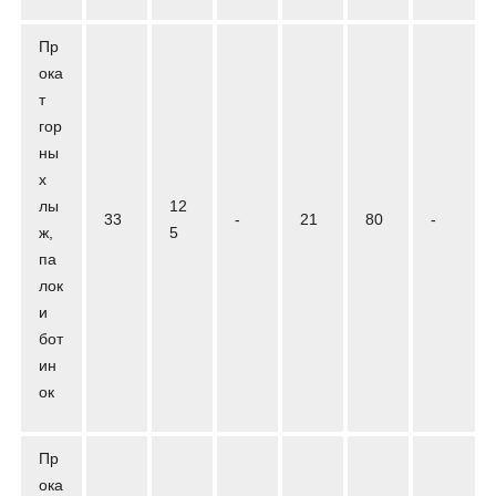
Пр
ока
т
гор
ны
х
лы
12
33
-
21
80
-
ж,
5
па
лок
и
бот
ин
ок
Пр
ока