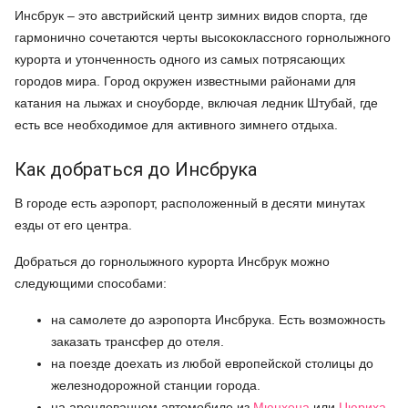
Инсбрук – это австрийский центр зимних видов спорта, где
гармонично сочетаются черты высококлассного горнолыжного
курорта и утонченность одного из самых потрясающих
городов мира. Город окружен известными районами для
катания на лыжах и сноуборде, включая ледник Штубай, где
есть все необходимое для активного зимнего отдыха.
Как добраться до Инсбрука
В городе есть аэропорт, расположенный в десяти минутах
езды от его центра.
Добраться до горнолыжного курорта Инсбрук можно
следующими способами:
на самолете до аэропорта Инсбрука. Есть возможность
заказать трансфер до отеля.
на поезде доехать из любой европейской столицы до
железнодорожной станции города.
на арендованном автомобиле из
Мюнхена
или
Цюриха
.