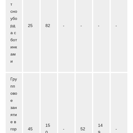
т
сно
убо
рд
25
82
-
-
-
-
а с
бот
инк
ам
и
Гру
пп
ово
е
зан
яти
е в
15
14
гор
45
-
52
-
0
9