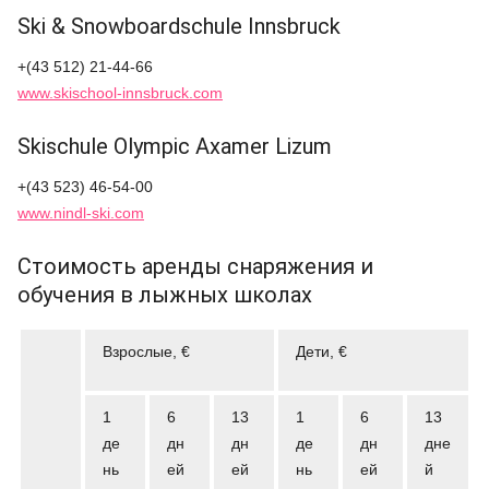
Ski & Snowboardschule Innsbruck
+(43 512) 21-44-66
www.skischool-innsbruck.com
Skischule Olympic Axamer Lizum
+(43 523) 46-54-00
www.nindl-ski.com
Стоимость аренды снаряжения и
обучения в лыжных школах
Взрослые, €
Дети, €
1
6
13
1
6
13
де
дн
дн
де
дн
дне
нь
ей
ей
нь
ей
й