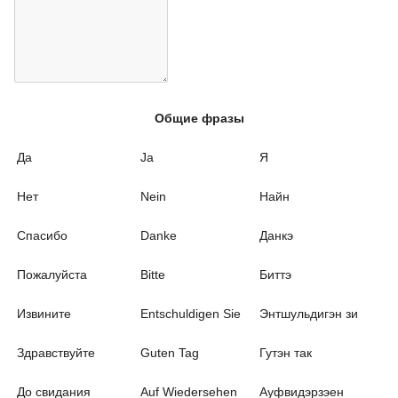
Общие фразы
Да
Ja
Я
Нет
Nein
Найн
Спасибо
Danke
Данкэ
Пожалуйста
Bitte
Биттэ
Извините
Entschuldigen Sie
Энтшульдигэн зи
Здравствуйте
Guten Tag
Гутэн так
До свидания
Auf Wiedersehen
Ауфвидэрзэен