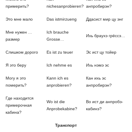
примерить?
nichesanprobieren?
анпробирэн?
Это мне мало
Das istmirzueng
Ддасист мир цу энг
Мне нужен …
Ich brauche
Ихь браухэ грёссэ…
размер
Grosse…
Слишком дорого
Es ist zu teuer
Эс ист цу тойер
Я это беру
Ich nehme es
Ихь нэмэ эс
Могу я это
Kann ich es
Кан ихь эс
померить?
anprobieren?
анпробирэн?
Где находится
Wo ist die
Во ист ди анпробэ-
примерочная
Anprobekabine?
кабинэ?
кабина?
Транспорт