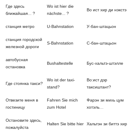
Где здесь
Wo ist hier die
Во ист хир ди нэкстэ
ближайшая... ?
nächste... ?
станция метро
U-Bahnstation
У-бан-штацьон
станция городской
S-Bahnstation
С-бан-штацьон
железной дороги
автобусная
Bushaltestelle
Бус-хальтэ-штэлле
остановка
Wo ist der taxi-
Во:ист дэр
Где стоянка такси?
stand?
таксиштант?
Отвезите меня в
Fahren Sie mich
Фарэн зи михь цум
гостиницу
zum Hotel
хотэль…
Остановите здесь,
Halten Sie bitte hier
Хальтэн зи биттэ хир
пожалуйста