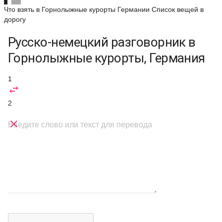
Что взять в Горнолыжные курорты Германии
Список вещей в
дорогу
Русско-немецкий разговорник в
Горнолыжные курорты, Германия
1

2

Введите слово или текст для перевода