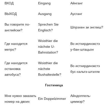
ВХОД
Eingang
Айнганг
ВЫХОД
Ausgang
Аусганг
Вы говорите по-
Sprechen Sie
Шпрэхен зи энглиш?
английски?
Englisch?
Woisthier die
Где находится
Во истхирдинэкстэ
nächste U-
метро?
у-бан-штацьон
Bahnstation?
Где находится
Woisthier die
Во истхирдинэкстэ
остановка
nächste
бус-хальтэ-штэлле
автобуса?
Bushaltestelle?
Гостиница
Мне нужно заказать
Айндоппель-
Ein Doppelzimmer
номер на двоих
циммэр?