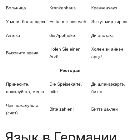
Больница
Krankenhaus
Кранкенхауз
У меня болит здесь
Es tut mir hier weh
Эс тут мир хир вэ
Аптека
die Apotheke
Ди апотэкэ
Holen Sie einen
Холен зи айнэн
Вызовите врача
Arzt!
арцт!
Ресторан
Принесите,
Die Speisekarte,
Ди шпайзэкартэ,
пожалуйста, меню
bitte
биттэ
Чек пожалуйста
Bitte zahlen!
Биттэ ца-лен
(счет)
Язык в Германии