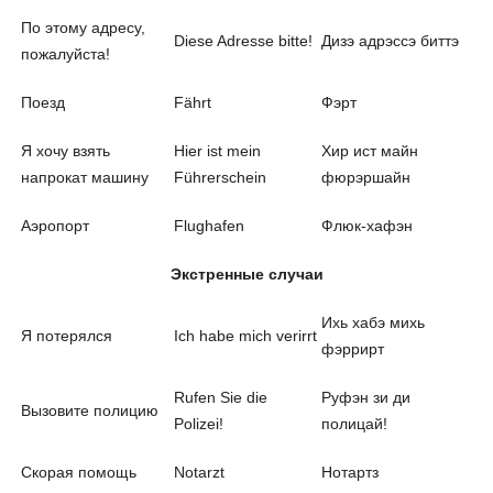
По этому адресу,
Diese Adresse bitte!
Дизэ адрэссэ биттэ
пожалуйста!
Поезд
Fährt
Фэрт
Я хочу взять
Hier ist mein
Хир ист майн
напрокат машину
Führerschein
фюрэршайн
Аэропорт
Flughafen
Флюк-хафэн
Экстренные случаи
Ихь хабэ михь
Я потерялся
Ich habe mich verirrt
фэррирт
Rufen Sie die
Руфэн зи ди
Вызовите полицию
Polizei!
полицай!
Скорая помощь
Notarzt
Нотартз