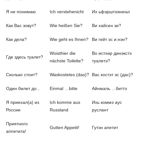
Я не понимаю
Ich verstehenicht
Их ьфэрштээнихьт
Как Вас зовут?
Wie heißen Sie?
Ви хайсен зи?
Как дела?
Wie geht es Ihnen?
Ви гейт эс и:нэн?
Woisthier die
Во истхир динэкстэ
Где здесь туалет?
nächste Toilette?
туалетэ?
Сколько стоит?
Waskostetes (das)?
Вас костэт эс (дас)?
Один билет до...
Einmal …bitte
Айнмаль …биттэ
Я приехал(а) из
Ich komme aus
Ихь коммэ аус
России
Russland
руслант
Приятного
Gutten Appetit!
Гутэн апетит
аппетита!