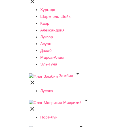

Хургада
Шарм-эль-Шейх
Каир
Александрия
Луксор
Асуан
Дахаб
Марса-Алам
Эль-Гуна

Замбия

Лусака

Маврикий

Порт-Луи
