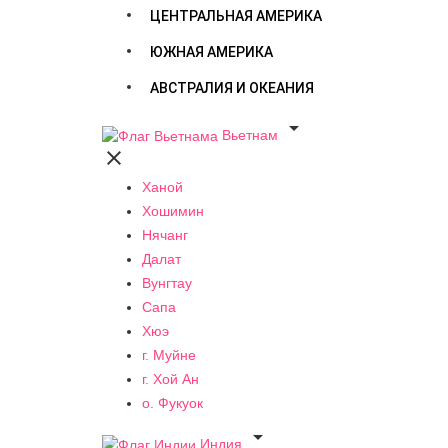
ЦЕНТРАЛЬНАЯ АМЕРИКА
ЮЖНАЯ АМЕРИКА
АВСТРАЛИЯ И ОКЕАНИЯ

Вьетнам

Ханой
Хошимин
Нячанг
Далат
Вунгтау
Сапа
Хюэ
г. Муйне
г. Хой Ан
о. Фукуок

Индия