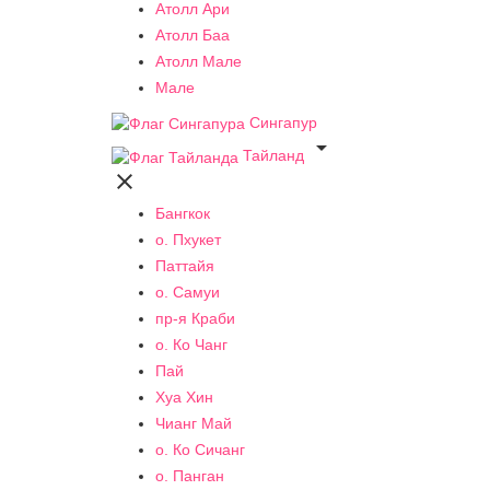
Атолл Ари
Атолл Баа
Атолл Мале
Мале
Сингапур

Тайланд

Бангкок
о. Пхукет
Паттайя
о. Самуи
пр-я Краби
о. Ко Чанг
Пай
Хуа Хин
Чианг Май
о. Ко Сичанг
о. Панган