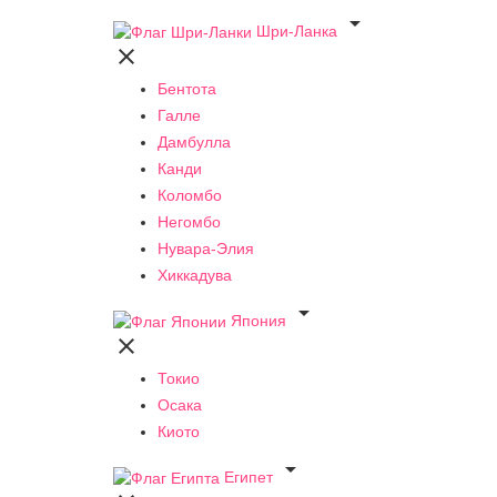

Шри-Ланка

Бентота
Галле
Дамбулла
Канди
Коломбо
Негомбо
Нувара-Элия
Хиккадува

Япония

Токио
Осака
Киото

Египет