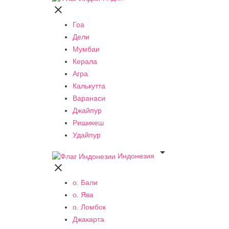

Гоа
Дели
Мумбаи
Керала
Агра
Калькутта
Варанаси
Джайпур
Ришикеш
Удайпур

Индонезия

о. Бали
о. Ява
о. Ломбок
Джакарта