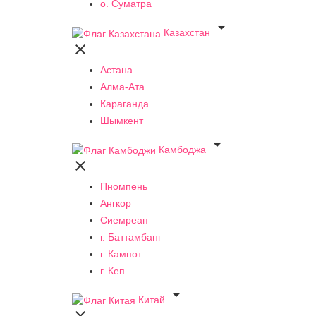
о. Суматра

Казахстан

Астана
Алма-Ата
Караганда
Шымкент

Камбоджа

Пномпень
Ангкор
Сиемреап
г. Баттамбанг
г. Кампот
г. Кеп

Китай