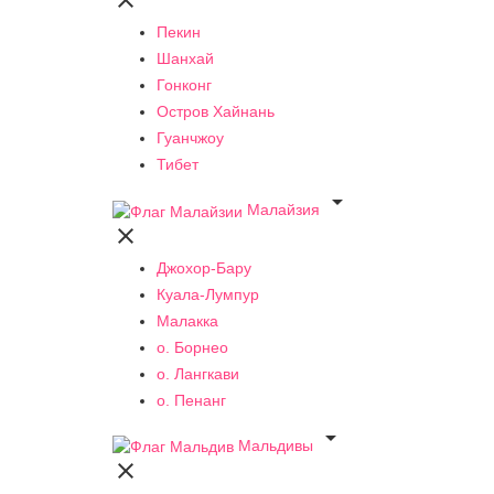

Пекин
Шанхай
Гонконг
Остров Хайнань
Гуанчжоу
Тибет

Малайзия

Джохор-Бару
Куала-Лумпур
Малакка
о. Борнео
о. Лангкави
о. Пенанг

Мальдивы
