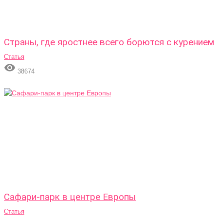
Страны, где яростнее всего борются с курением
Статья

38674
Сафари-парк в центре Европы
Статья