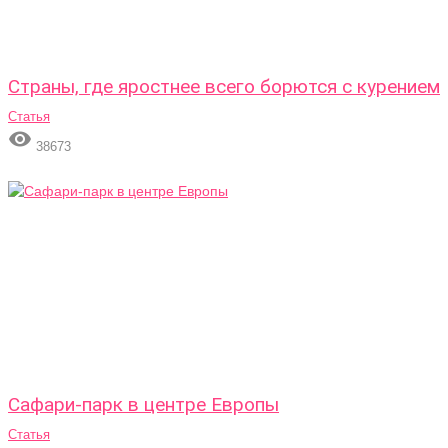
Страны, где яростнее всего борются с курением
Статья

38673
Сафари-парк в центре Европы
Статья