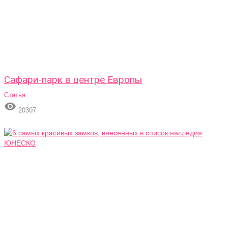
Сафари-парк в центре Европы
Статья

20307