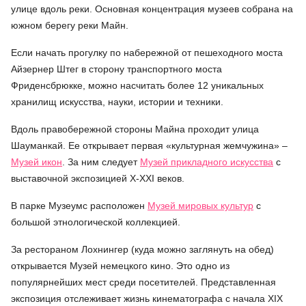
улице вдоль реки. Основная концентрация музеев собрана на
южном берегу реки Майн.
Если начать прогулку по набережной от пешеходного моста
Айзернер Штег в сторону транспортного моста
Фриденсбрюкке, можно насчитать более 12 уникальных
хранилищ искусства, науки, истории и техники.
Вдоль правобережной стороны Майна проходит улица
Шауманкай. Ее открывает первая «культурная жемчужина» –
Музей икон
. За ним следует
Музей прикладного искусства
с
выставочной экспозицией X-XXI веков.
В парке Музеумс расположен
Музей мировых культур
с
большой этнологической коллекцией.
За рестораном Лохнингер (куда можно заглянуть на обед)
открывается Музей немецкого кино. Это одно из
популярнейших мест среди посетителей. Представленная
экспозиция отслеживает жизнь кинематографа с начала XIX