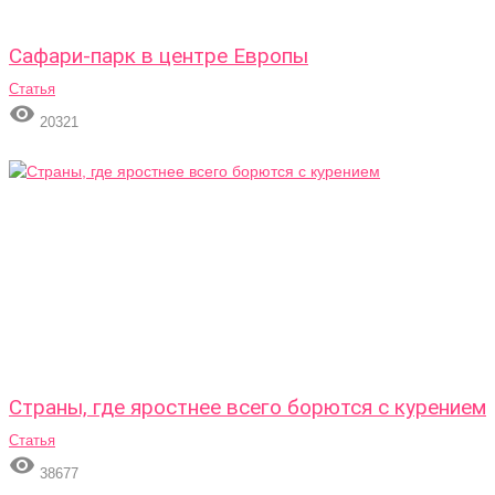
Сафари-парк в центре Европы
Статья

20321
Страны, где яростнее всего борются с курением
Статья

38677