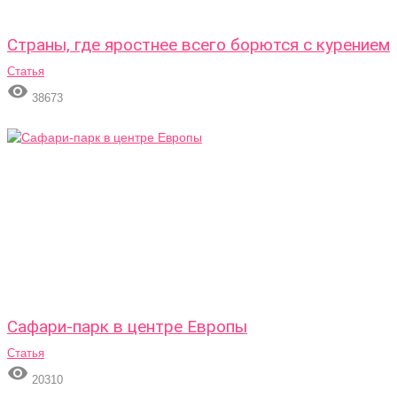
Страны, где яростнее всего борются с курением
Статья

38673
Сафари-парк в центре Европы
Статья

20310