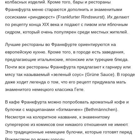
колбасных изделий. Кроме того, бары и рестораны
Франкфурта меню стараются дополнить и знаменитыми
сосисками «риндвюрст» (Frankfurter Rindswurst). Их делают
по рецепту конца XIX века и подают с пивом или яблочным
сидром, который очень популярен среди местных жителей.
Лучшие рестораны во Франкфурте ориентируются на
европейскую кухню. Кроме того, в городе есть заведения,
предлагающие итальянские, японские или турецкие блюда.
Почти все рестораны Франкфурта предлагают к гарниру или
мясу так называемый «зеленый соус» (Grüne Sauce). В городе
даже ходит легенда о том, что его рецепт придумала мать
знаменитого немецкого классика Гете.
В кафе Франкфурта можно попробовать ароматный кофе и
булочки с марципанами «бэтманчен» (Bethmännchen).
Несмотря на колоритное название, к знаменитому
супергерою из комиксов они никакого отношения не имеют.
Это традиционные немецкие булочки, которые готовят перед
Рождеством по всему городу.