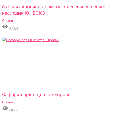
6 самых красивых замков, внесенных в список
наследия ЮНЕСКО
Статья

47004
Сафари-парк в центре Европы
Статья

20308