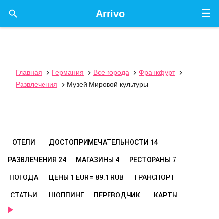
☰

Arrivo
Главная
Германия
Все города
Франкфурт




Развлечения
Музей Мировой культуры

ОТЕЛИ
ДОСТОПРИМЕЧАТЕЛЬНОСТИ
14
РАЗВЛЕЧЕНИЯ
24
МАГАЗИНЫ
4
РЕСТОРАНЫ
7
ПОГОДА
ЦЕНЫ
1 EUR = 89.1 RUB
ТРАНСПОРТ
СТАТЬИ
ШОППИНГ
ПЕРЕВОДЧИК
КАРТЫ
