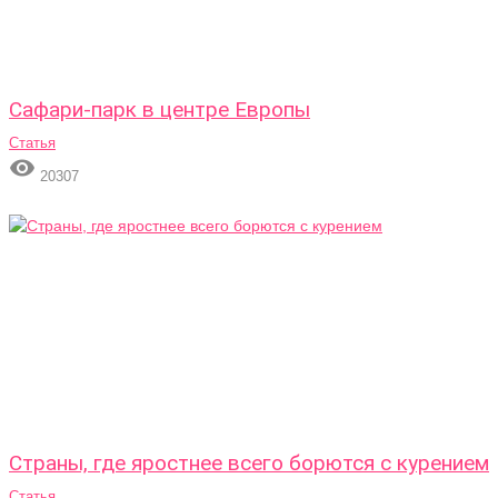
Сафари-парк в центре Европы
Статья

20307
Страны, где яростнее всего борются с курением
Статья