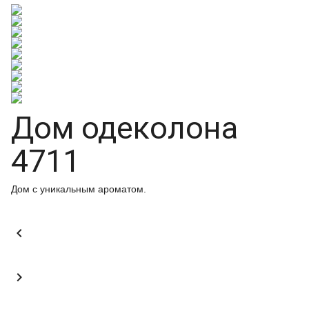
Дом одеколона
4711
Дом с уникальным ароматом.

