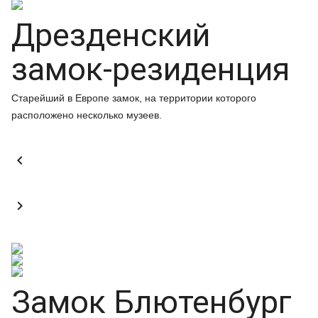
Дрезденский
замок-резиденция
Старейший в Европе замок, на территории которого
расположено несколько музеев.


Замок Блютенбург